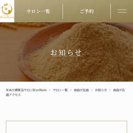
サロン一覧
ご予約
メニ
Skip to content
お知らせ
米ぬか酵素浴サロンBranRoom
>
サロン一覧
>
自由が丘店
>
お知らせ
>
自由が丘
店アクセス