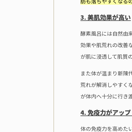
肪も落ちやすくなる
3. 美肌効果が高い
酵素風呂には自然由
効果や肌荒れの改善
が肌に浸透して肌質
また体が温まり新陳
荒れが解消しやすく
が体内へ十分に行き
4. 免疫力がアッ
体の免疫力を高めた