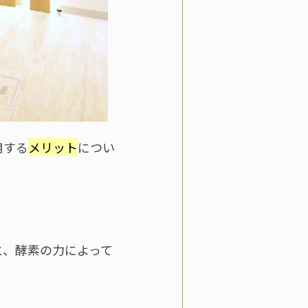
用する
メリット
につい
と、酵素の力によって