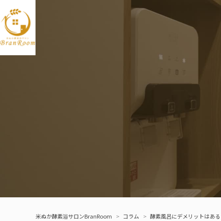
Skip to content
米ぬか酵素浴サロンBranRoom
>
コラム
>
酵素風呂にデメリットはある