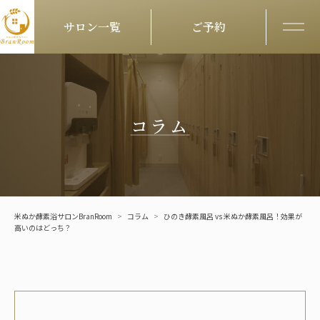
サロン一覧
ご予約
メニ
Skip to content
コラム
米ぬか酵素浴サロンBranRoom
>
コラム
>
ひのき酵素風呂 vs 米ぬか酵素風呂！効果が
高いのはどっち？